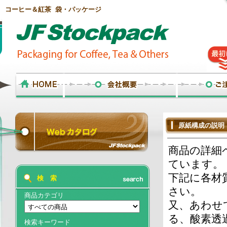
コーヒー＆紅茶 袋・パッケージ
原紙構成の説明
商品の詳細
ています。
下記に各材
検 索
さい。
商品カテゴリ
又、あわせ
る、酸素透
検索キーワード