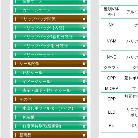
進物ケース
透明VM-
カートンケース
アルミ
PET
ドリップバッグ関係
NY
ドリップバッグ【内袋】
ドリップバッグ1個用外装袋
NY-M
バリ
ドリップバッグ用 外装袋
ドリッパーセット
NY-E
バリ
シール関係
クラフト
ク
銘柄シール
OPP
延伸ポ
イメージシール
M-OPP
マ
表示・説明・封かんシール
無延伸
CPP
その他
水出し用フィルター(アイス)
リニ
LLD
ポ
包装紙
PE
ポ
鮮度保持剤(脱酸素剤)
新商品