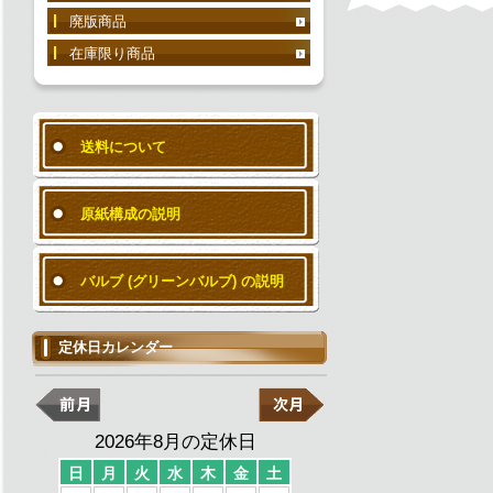
廃版商品
在庫限り商品
送料について
原紙構成の説明
バルブ (グリーンバルブ) の説明
定休日カレンダー
2026年8月の定休日
日
月
火
水
木
金
土