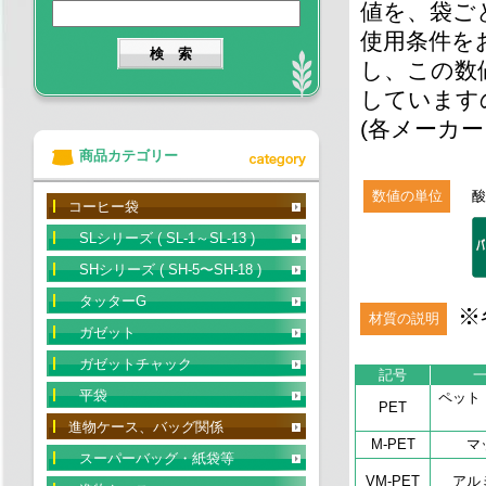
値を、袋ご
使用条件を
し、この数
しています
(各メーカ
商品カテゴリー
数値の単位
酸
コーヒー袋
SLシリーズ ( SL-1～SL-13 )
SHシリーズ ( SH-5〜SH-18 )
タッターG
※
材質の説明
ガゼット
ガゼットチャック
記号
平袋
ペット
PET
進物ケース、バッグ関係
M-PET
マ
スーパーバッグ・紙袋等
VM-PET
アル