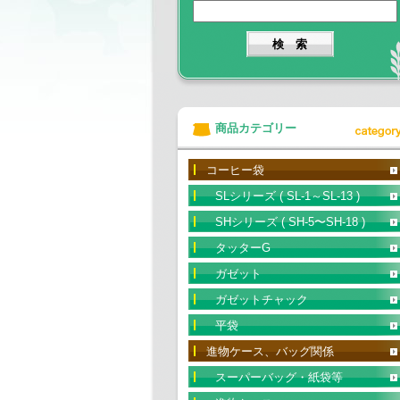
商品カテゴリー
コーヒー袋
SLシリーズ ( SL-1～SL-13 )
SHシリーズ ( SH-5〜SH-18 )
タッターG
ガゼット
ガゼットチャック
平袋
進物ケース、バッグ関係
スーパーバッグ・紙袋等