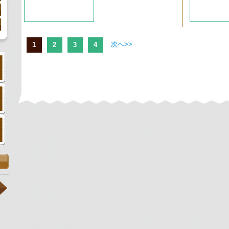
次へ>>
1
2
3
4