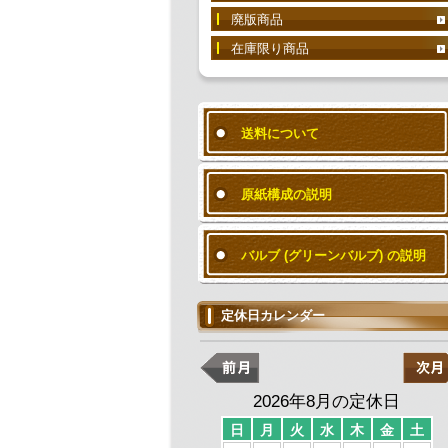
廃版商品
在庫限り商品
送料について
原紙構成の説明
バルブ (グリーンバルブ) の説明
定休日カレンダー
2026年8月の定休日
日
月
火
水
木
金
土