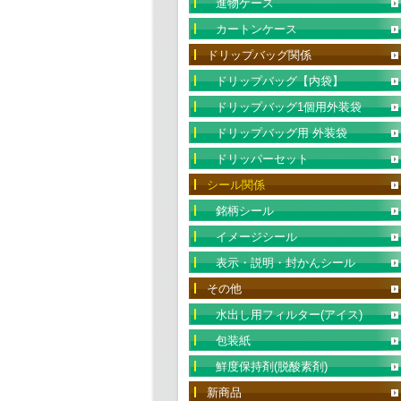
進物ケース
カートンケース
ドリップバッグ関係
ドリップバッグ【内袋】
ドリップバッグ1個用外装袋
ドリップバッグ用 外装袋
ドリッパーセット
シール関係
銘柄シール
イメージシール
表示・説明・封かんシール
その他
水出し用フィルター(アイス)
包装紙
鮮度保持剤(脱酸素剤)
新商品