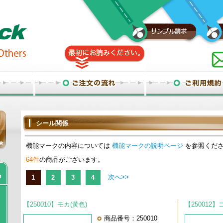
シール関係
機能マークの内容については
機能マークの説明ページ
を参照くだ
64件
の商品がございます。
次へ>>
1
2
3
4
【250010】モカ(黃色)
【250012
商品番号：250010