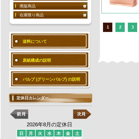
廃版商品
在庫限り商品
1
2
3
送料について
原紙構成の説明
バルブ (グリーンバルブ) の説明
定休日カレンダー
2026年8月の定休日
日
月
火
水
木
金
土