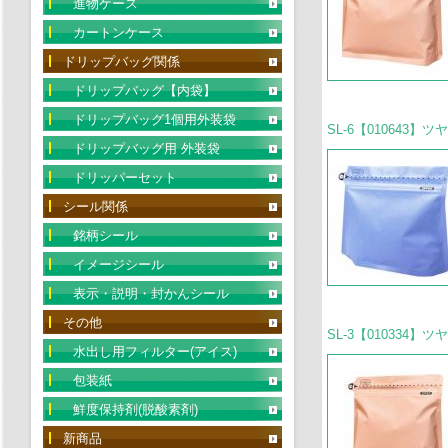
進物ケース
カートンケース
ドリップバッグ関係
ドリップバッグ【内袋】
ドリップバッグ1個用外装袋
SL-6【010643】
ドリップバッグ用 外装袋
ドリッパーセット
シール関係
銘柄シール
イメージシール
表示・説明・封かんシール
その他
SL-3【010334】
水出し用フィルター(アイス)
包装紙
鮮度保持剤(脱酸素剤)
新商品