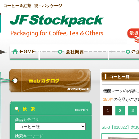
コーヒー＆紅茶 袋・パッケージ
コーヒー袋
機能マークの内容
193件
の商品がござ
検 索
1
2
3
商品カテゴリ
SL-3【010322】
検索キーワード