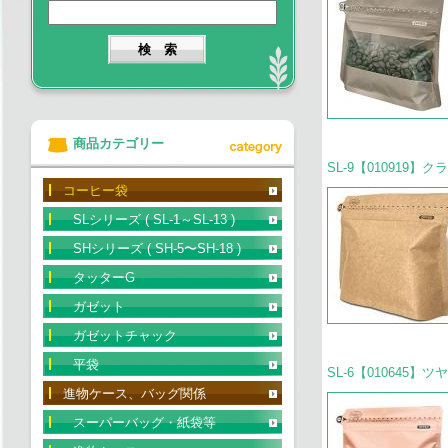
商品カテゴリー
SL-9【010919】ク
コーヒー袋
SLシリーズ ( SL-1～SL-13 )
SHシリーズ ( SH-5〜SH-18 )
タッターG
ガゼット
ガゼットチャック
平袋
SL-6【010645】
進物ケース、バッグ関係
スーパーバッグ・紙袋等