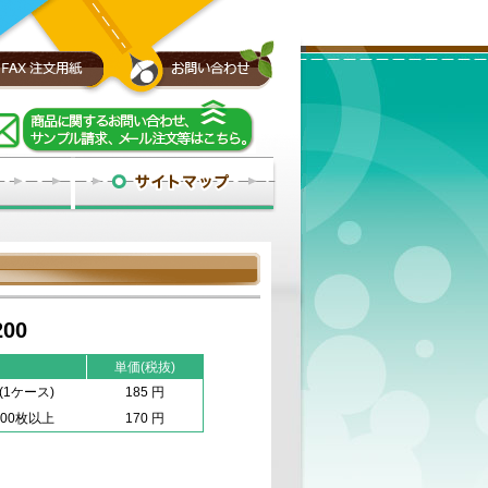
200
単価(税抜)
(1ケース)
185 円
100枚以上
170 円