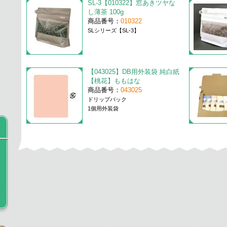
SL-3【010322】窓あきツヤな
し薄茶 100g
商品番号：
010322
SLシリーズ【SL-3】
【043025】DB用外装袋 純白紙
【桃花】ももはな
商品番号：
043025
ドリップバック
1個用外装袋