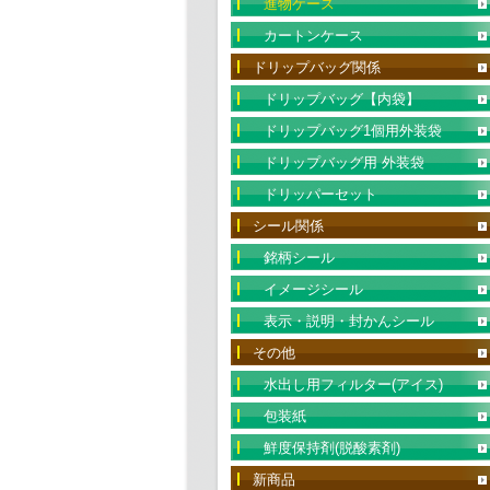
進物ケース
カートンケース
ドリップバッグ関係
ドリップバッグ【内袋】
ドリップバッグ1個用外装袋
ドリップバッグ用 外装袋
ドリッパーセット
シール関係
銘柄シール
イメージシール
表示・説明・封かんシール
その他
水出し用フィルター(アイス)
包装紙
鮮度保持剤(脱酸素剤)
新商品