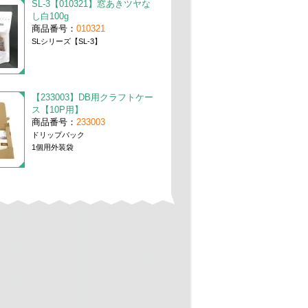
SL-3【010321】窓あきツヤな
し白100g
商品番号：
010321
SLシリーズ【SL-3】
【233003】DB用クラフトケー
ス【10P用】
商品番号：
233003
ドリップバック
1個用外装袋