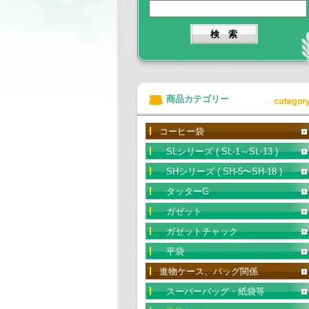
商品カテゴリー
コーヒー袋
SLシリーズ ( SL-1～SL-13 )
SHシリーズ ( SH-5〜SH-18 )
タッターG
ガゼット
ガゼットチャック
平袋
進物ケース、バッグ関係
スーパーバッグ・紙袋等