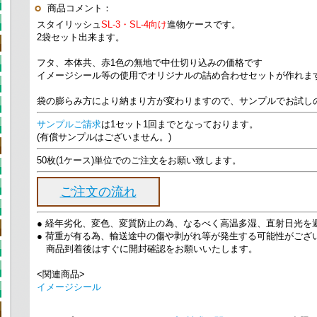
商品コメント：
スタイリッシュ
SL-3・SL-4向け
進物ケースです。
2袋セット出来ます。
フタ、本体共、赤1色の無地で中仕切り込みの価格です
イメージシール等の使用でオリジナルの詰め合わせセットが作れま
袋の膨らみ方により納まり方が変わりますので、サンプルでお試し
サンプルご請求
は1セット1回までとなっております。
(有償サンプルはございません。)
50枚(1ケース)単位でのご注文をお願い致します。
ご注文の流れ
● 経年劣化、変色、変質防止の為、なるべく高温多湿、直射日光を
● 荷重が有る為、輸送途中の傷や剥がれ等が発生する可能性がござ
商品到着後はすぐに開封確認をお願いいたします。
<関連商品>
イメージシール