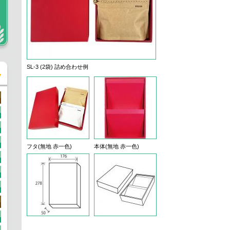
SL-3 (2袋) 詰め合わせ例
フタ(無地 赤一色)
本体(無地 赤一色)