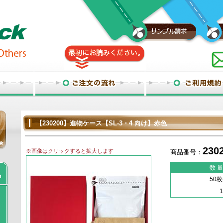
【230200】進物ケース【SL-3・4 向け】赤色
230
※画像はクリックすると拡大します
商品番号：
数 量
50枚