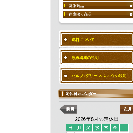
廃版商品
在庫限り商品
送料について
原紙構成の説明
バルブ (グリーンバルブ) の説明
定休日カレンダー
2026年8月の定休日
日
月
火
水
木
金
土