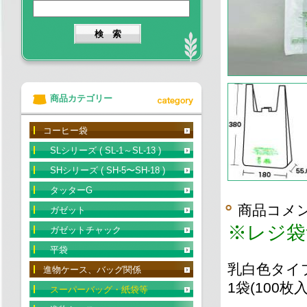
商品カテゴリー
コーヒー袋
SLシリーズ ( SL-1～SL-13 )
SHシリーズ ( SH-5〜SH-18 )
タッターG
商品コメ
ガゼット
※レジ袋
ガゼットチャック
平袋
乳白色タイプ
進物ケース、バッグ関係
1袋(100枚
スーパーバッグ・紙袋等