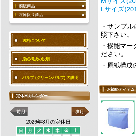
Mサイズ(201
廃版商品
Lサイズ(201
在庫限り商品
・サンプル
照下さい。
送料について
・機能マー
ださい。
原紙構成の説明
・原紙構成
バルブ (グリーンバルブ) の説明
お勧めアイテム
定休日カレンダー
2026年8月の定休日
日
月
火
水
木
金
土