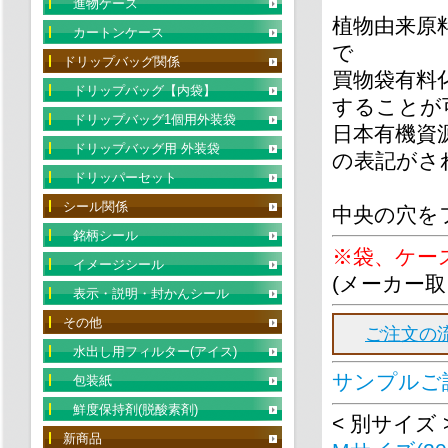
進物ケース
植物由来原
カートンケース
で
ドリップバッグ関係
買物袋有料
ドリップバッグ【内袋】
することが
ドリップバッグ1個用外装袋
日本有機資
ドリップバッグ用 外装袋
の表記がさ
ドリッパーセット
シール関係
中央の穴を
銘柄シール
※袋、ケー
イメージシール
(メーカー
表示・説明・封かんシール
その他
ご注文の
水出し用フィルター(アイス)
サンプルご
包装紙
鮮度保持剤(脱酸素剤)
< 別サイズ 
新商品