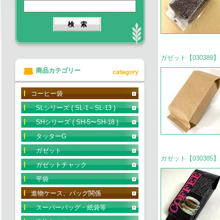
ガゼット【030389】
商品カテゴリー
コーヒー袋
SLシリーズ ( SL-1～SL-13 )
SHシリーズ ( SH-5〜SH-18 )
タッターG
ガゼット
ガゼット【030385】
ガゼットチャック
平袋
進物ケース、バッグ関係
スーパーバッグ・紙袋等