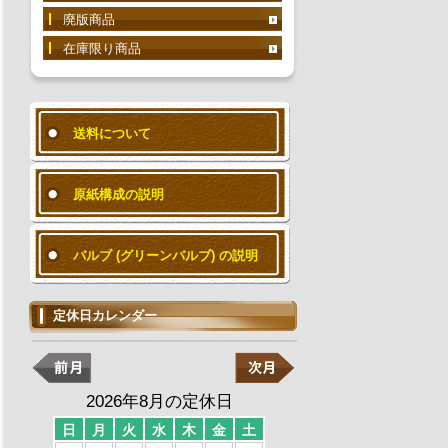
廃版商品
在庫限り商品
送料について
原紙構成の説明
バルブ (グリーンバルブ) の説明
定休日カレンダー
2026年8月の定休日
日
月
火
水
木
金
土