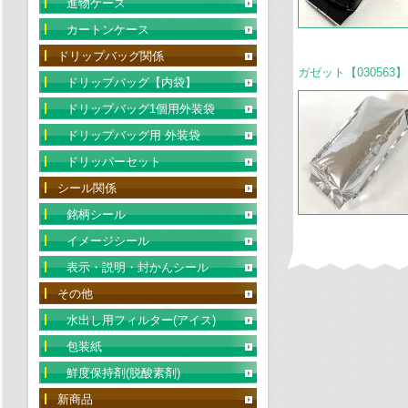
進物ケース
カートンケース
ドリップバッグ関係
ガゼット【030563
ドリップバッグ【内袋】
ドリップバッグ1個用外装袋
ドリップバッグ用 外装袋
ドリッパーセット
シール関係
銘柄シール
イメージシール
表示・説明・封かんシール
その他
水出し用フィルター(アイス)
包装紙
鮮度保持剤(脱酸素剤)
新商品